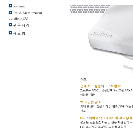
Solution
Test & Measurement
Solution (FA)
구 축 사 례
자 료 방