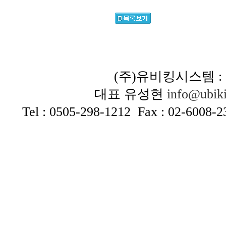
(주)유비킹시스템 :
대표 유성현
info@ubiki
Tel : 0505-298-1212 Fax : 02-6008-
유비킹시스템 유비킹 시스템 메쉬 메시 와이파이 무선랜 802.11n
cctv CCTV54Mbps
무선보안 보안 인증솔루션 인증서버 통
발전 유비쿼터스 ubikingsystem ubiking system mesh wi-fi net
sun enuge bluetooth AP mobile wifi networking Ubiquit
zonedirector zoneflax ruckuswireless indoor outdoor in-doo