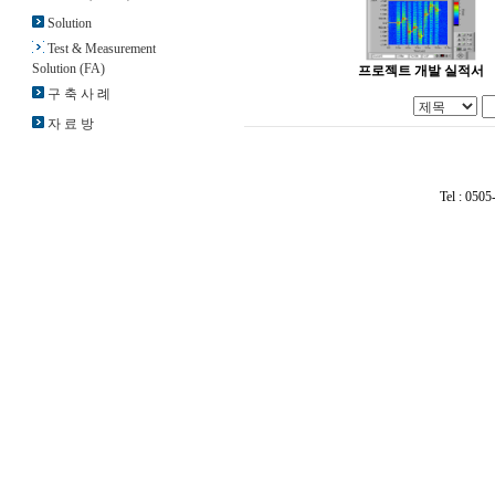
Solution
Test & Measurement
Solution (FA)
프로젝트 개발 실적서
구 축 사 례
자 료 방
Tel : 050
유비킹시스템 유비킹 시스템 메쉬 메시 와이파이 무선랜 802.11n 802.11a/b/g 무선 브리지 2.4Ghz 공유기 씨씨티브이 cctv CCT
스 ubikingsystem ubiking system mesh wi-fi network bridge cctv Security secure batteri wind Velocity sun enuge bluetooth AP mobile
outdoor in-door out-door L2 L3 solution lbsplus lbs metro smart beamflex enterprise T300 T301 H500 R3
스24 YES24 한세실업 항공대 한국항공대학교 한국항공대 개운중학교 김포특송장 인천공항 아시아나카고 아스카고 카고
2925 2942 r