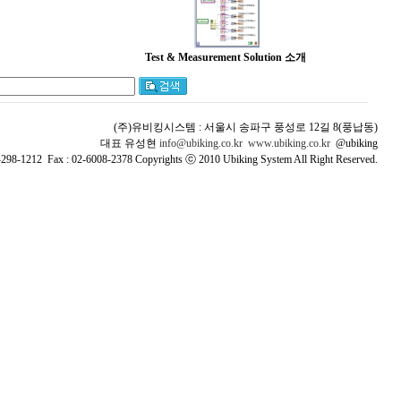
Test & Measurement Solution 소개
(주)유비킹시스템 : 서울시 송파구 풍성로 12길 8(풍납동)
대표 유성현
info@ubiking.co.kr
www.ubiking.co.kr
@ubiking
5-298-1212 Fax : 02-6008-2378 Copyrights ⓒ 2010 Ubiking System All Right Reserved.
V54Mbps
무선보안 보안 인증솔루션 인증서버 통합인증 무선보안인증 태양열 쏠라 풍력 영상 감시 태양력 발전 유비쿼터
 wifi networking Ubiquitous IEEE u-city ucity tropos ruckus wireless zone Director zonedirector zoneflax ruckuswireless indoor
00 R500 R600 R700 R710 ZD1200 ZD3000 ZD5000 VSG hotel 라마다 현대택배 현대로지스틱스 물류창고 택배 BATK 호텔 가든호텔 라마다프라자 예
정수장 순천 여수 오동도 순천만 코오롱호텔 스마트스쿨 세종시 네트워크 공사 네트워크공사 시공 브릿지 flexmaster wlan
outer switch ubi king co kr intelicis alcatel lucent switch hub backbone 아카텔 루슨트 스위치 시스코 cisco 지러스 에어로아루바