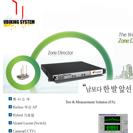
회 사 소 개
Test & Measurement Solution (FA)
Ruckus 무선 AP
Hybrid 가로등
Alcatel-Lucent (Switch)
Camera(CCTV)