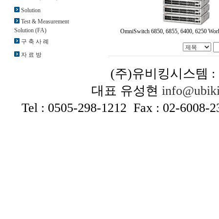
Solution
Test & Measurement
Solution (FA)
OmniSwitch 6850, 6855, 6400, 6250 Wor
구 축 사 례
자 료 방
(주)유비킹시스템 :
대표 유성현
info@ubiki
Tel : 0505-298-1212 Fax : 02-6008-
유비킹시스템 유비킹 시스템 메쉬 메시 와이파이 무선랜 802.11n
cctv CCTV54Mbps
무선보안 보안 인증솔루션 인증서버 통
발전 유비쿼터스 ubikingsystem ubiking system mesh wi-fi net
sun enuge bluetooth AP mobile wifi networking Ubiquit
zonedirector zoneflax ruckuswireless indoor outdoor in-doo