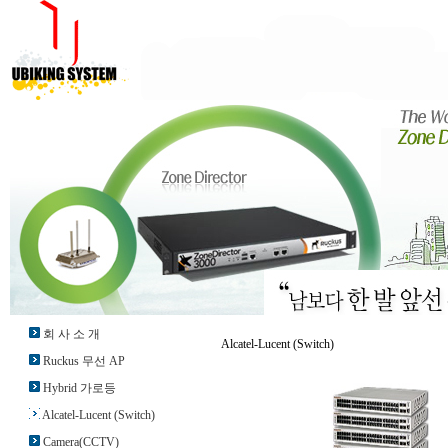
회 사 소 개
Alcatel-Lucent (Switch)
Ruckus 무선 AP
Hybrid 가로등
Alcatel-Lucent (Switch)
Camera(CCTV)